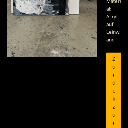
Materi
al:
Acryl
auf
Leinw
and
Z
u
r
ü
c
k
z
u
r