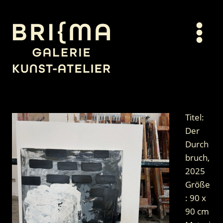
Zum
Inhalt
springen
Titel:
Der
Durch
bruch,
2025
Größe
: 90 x
90 cm